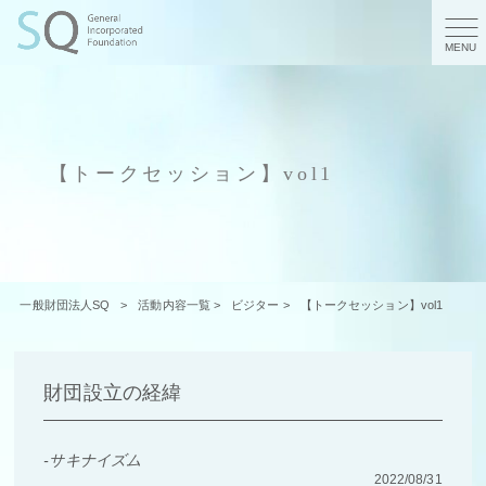
MENU
【トークセッション】vol1
一般財団法人SQ
>
活動内容一覧
>
ビジター
>
【トークセッション】vol1
財団設立の経緯
サキナイズム
2022/08/31